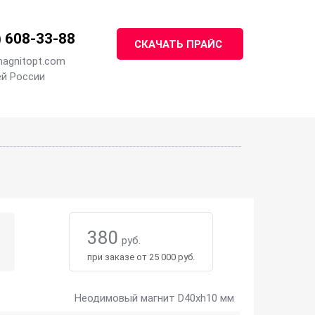
)
608-33-88
СКАЧАТЬ ПРАЙС
agnitopt.com
ей России
380
руб.
при заказе от 25 000 руб.
Неодимовый магнит D40хh10 мм