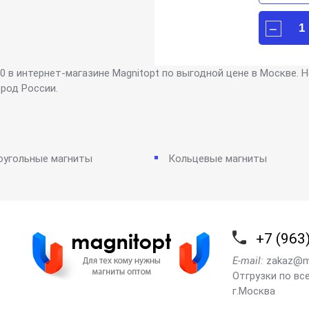
в интернет-магазине Magnitopt по выгодной цене в Москве. Н
ород России.
оугольные магниты
Кольцевые магниты
+7 (963
E-mail:
zakaz@m
Отгрузки по вс
г.Москва