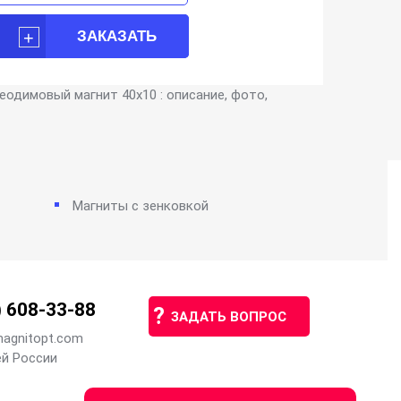
еодимовый магнит 40х10 : описание, фото,
Магниты с зенковкой
)
608-33-88
?
ЗАДАТЬ ВОПРОС
agnitopt.com
ей России