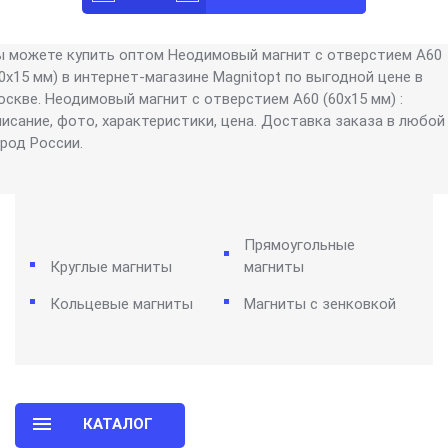
ы можете купить оптом Неодимовый магнит с отверстием A60
0х15 мм) в интернет-магазине Magnitopt по выгодной цене в
оскве. Неодимовый магнит с отверстием A60 (60х15 мм) :
писание, фото, характеристики, цена. Доставка заказа в любой
ород России.
Прямоугольные
Круглые магниты
магниты
Кольцевые магниты
Магниты с зенковкой
КАТАЛОГ